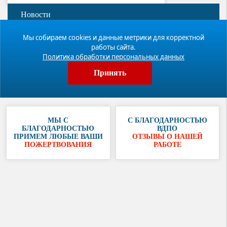
Новости
Фотогалерея
Мы собираем cookies и данные метрики для корректной
работы сайта.
Политика обработки персональных данных
Видео
Принять
Публикации
МЫ С
С БЛАГОДАРНОСТЬЮ
БЛАГОДАРНОСТЬЮ
ВДПО
ПРИМЕМ ЛЮБЫЕ ВАШИ
ОТЗЫВЫ О НАШЕЙ
ПОЖЕРТВОВАНИЯ
РАБОТЕ