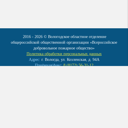
2016 - 2026 © Вологодское областное отделение
общероссийской общественной организации «Всероссийское
добровольное пожарное общество»
Политика обработки персональных данных
Адрес:
г. Вологда, ул. Козленская, д. 94А
Приёмная/факс:
8 (8172) 56-31-12
Эл. почта:
info@vdpo35.ru
Мы в контакте:
vk.com/club41922086
ОГРН 1023500004120
ИНН 3525010283
КПП 352501001
Создание сайта
–
Все материалы данного сайта являются объектами авторского права
и носят справочно-информационный характер. Запрещается
копирование , распространение (в том числе путем копирования на