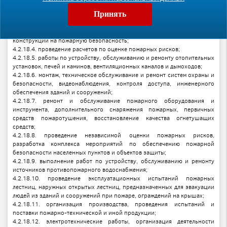
населенных пунктов на договорной основе;
Принять
4.2.18.2. проведение научно-технического консультирования и
экспертизы;
4.2.18.3. испытание веществ, материалов, изделий, оборудования и
конструкций на пожарную безопасность;
4.2.18.4. проведение расчетов по оценке пожарных рисков;
4.2.18.5. работы по устройству, обслуживанию и ремонту отопительных
установок, печей и каминов, вентиляционных каналов и дымоходов;
4.2.18.6. монтаж, техническое обслуживание и ремонт систем охраны и
безопасности, видеонаблюдения, контроля доступа, инженерного
обеспечения зданий и сооружений;
4.2.18.7. ремонт и обслуживание пожарного оборудования и
инструмента, дополнительного снаряжения пожарных, первичных
средств пожаротушения, восстановление качества огнетушащих
средств;
4.2.18.8. проведение независимой оценки пожарных рисков,
разработка комплекса мероприятий по обеспечению пожарной
безопасности населенных пунктов и объектов защиты;
4.2.18.9. выполнение работ по устройству, обслуживанию и ремонту
источников противопожарного водоснабжения;
4.2.18.10. проведение эксплуатационных испытаний пожарных
лестниц, наружных открытых лестниц, предназначенных для эвакуации
людей из зданий и сооружений при пожаре, ограждений на крышах;
4.2.18.11. организация производства, проведения испытаний и
поставки пожарно-технической и иной продукции;
4.2.18.12. электротехнические работы, организация деятельности