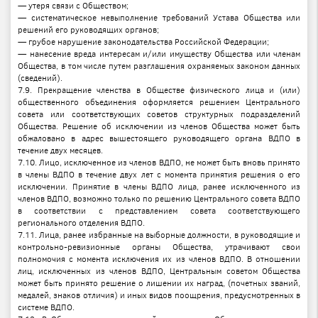
— утеря связи с Обществом;
— систематическое невыполнение требований Устава Общества или
решений его руководящих органов;
— грубое нарушение законодательства Российской Федерации;
— нанесение вреда интересам и/или имуществу Общества или членам
Общества, в том числе путем разглашения охраняемых законом данных
(сведений).
7.9. Прекращение членства в Обществе физического лица и (или)
общественного объединения оформляется решением Центрального
совета или соответствующих советов структурных подразделений
Общества. Решение об исключении из членов Общества может быть
обжаловано в адрес вышестоящего руководящего органа ВДПО в
течение двух месяцев.
7.10. Лицо, исключенное из членов ВДПО, не может быть вновь принято
в члены ВДПО в течение двух лет с момента принятия решения о его
исключении. Принятие в члены ВДПО лица, ранее исключенного из
членов ВДПО, возможно только по решению Центрального совета ВДПО
в соответствии с представлением совета соответствующего
регионального отделения ВДПО.
7.11. Лица, ранее избранные на выборные должности, в руководящие и
контрольно-ревизионные органы Общества, утрачивают свои
полномочия с момента исключения их из членов ВДПО. В отношении
лиц, исключенных из членов ВДПО, Центральным советом Общества
может быть принято решение о лишении их наград, (почетных званий,
медалей, знаков отличия) и иных видов поощрения, предусмотренных в
системе ВДПО.