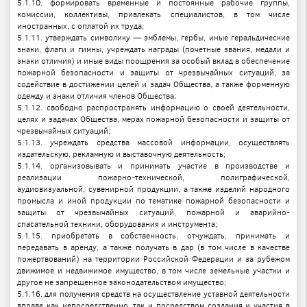
5.1.10. формировать временные и постоянные рабочие группы,
комиссии, коллективы, привлекать специалистов, в том числе
иностранных, с оплатой их труда;
5.1.11. утверждать символику — эмблемы, гербы, иные геральдические
знаки, флаги и гимны, учреждать награды (почетные звания, медали и
знаки отличия) и иные виды поощрения за особый вклад в обеспечение
пожарной безопасности и защиты от чрезвычайных ситуаций, за
содействие в достижении целей и задач Общества, а также форменную
одежду и знаки отличия членов Общества;
5.1.12. свободно распространять информацию о своей деятельности,
целях и задачах Общества, мерах пожарной безопасности и защиты от
чрезвычайных ситуаций;
5.1.13. учреждать средства массовой информации, осуществлять
издательскую, рекламную и выставочную деятельность;
5.1.14. организовывать и принимать участие в производстве и
реализации пожарно-технической, полиграфической,
аудиовизуальной, сувенирной продукции, а также изделий народного
промысла и иной продукции по тематике пожарной безопасности и
защиты от чрезвычайных ситуаций, пожарной и аварийно-
спасательной техники, оборудования и инструмента;
5.1.15. приобретать в собственность, отчуждать, принимать и
передавать в аренду, а также получать в дар (в том числе в качестве
пожертвований) на территории Российской Федерации и за рубежом
движимое и недвижимое имущество, в том числе земельные участки и
другое не запрещенное законодательством имущество;
5.1.16. для получения средств на осуществление уставной деятельности
вправе как непосредственно, так и посредством создания и участия в