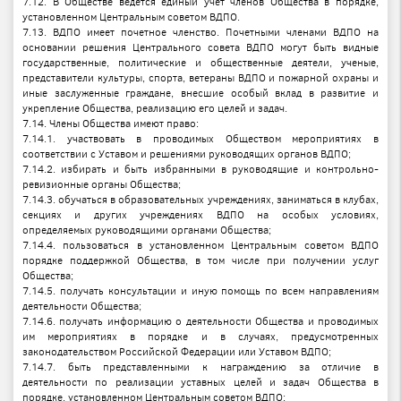
7.12. В Обществе ведется единый учет членов Общества в порядке,
установленном Центральным советом ВДПО.
7.13. ВДПО имеет почетное членство. Почетными членами ВДПО на
основании решения Центрального совета ВДПО могут быть видные
государственные, политические и общественные деятели, ученые,
представители культуры, спорта, ветераны ВДПО и пожарной охраны и
иные заслуженные граждане, внесшие особый вклад в развитие и
укрепление Общества, реализацию его целей и задач.
7.14. Члены Общества имеют право:
7.14.1. участвовать в проводимых Обществом мероприятиях в
соответствии с Уставом и решениями руководящих органов ВДПО;
7.14.2. избирать и быть избранными в руководящие и контрольно-
ревизионные органы Общества;
7.14.3. обучаться в образовательных учреждениях, заниматься в клубах,
секциях и других учреждениях ВДПО на особых условиях,
определяемых руководящими органами Общества;
7.14.4. пользоваться в установленном Центральным советом ВДПО
порядке поддержкой Общества, в том числе при получении услуг
Общества;
7.14.5. получать консультации и иную помощь по всем направлениям
деятельности Общества;
7.14.6. получать информацию о деятельности Общества и проводимых
им мероприятиях в порядке и в случаях, предусмотренных
законодательством Российской Федерации или Уставом ВДПО;
7.14.7. быть представленными к награждению за отличие в
деятельности по реализации уставных целей и задач Общества в
порядке, установленном Центральным советом ВДПО;