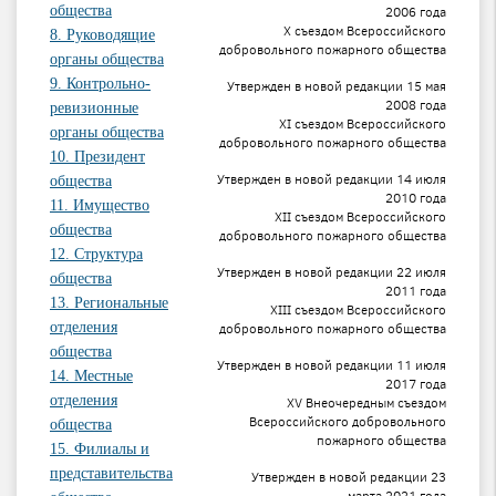
общества
2006 года
X съездом Всероссийского
8. Руководящие
добровольного пожарного общества
органы общества
9. Контрольно-
Утвержден в новой редакции 15 мая
2008 года
ревизионные
XI съездом Всероссийского
органы общества
добровольного пожарного общества
10. Президент
Утвержден в новой редакции 14 июля
общества
2010 года
11. Имущество
XII съездом Всероссийского
общества
добровольного пожарного общества
12. Структура
Утвержден в новой редакции 22 июля
общества
2011 года
13. Региональные
XIII съездом Всероссийского
отделения
добровольного пожарного общества
общества
Утвержден в новой редакции 11 июля
14. Местные
2017 года
отделения
XV Внеочередным съездом
Всероссийского добровольного
общества
пожарного общества
15. Филиалы и
представительства
Утвержден в новой редакции 23
марта 2021 года