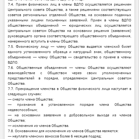
7.4. Прием физических лиц в члены ВДПО осуществляется решением
Центрального совета Общества, а также решениями соответствующих
советов региональных отделений Общества, на основании поданных
указанными лицами письменных заявлений. Прием в члены ВДПО
общественных объединений — юридических лиц осуществляется
Центральным советом Общества на основании решения (заявления)
руководящего органа соответствующего общественного объединения,
намеренного вступить в члены Общества.
7.5. Физическому лицу — члену Общества выдается членский билет
единого установленного образца и нагрудный знак, общественному
объединению — члену Общества — свидетельство о приеме в члены
ВДПО.
7.6. Общественные объединения — члены Общества осуществляют
взаимодействие с Обществом через своих уполномоченных
представителей в порядке, определяемом Центральным советом
Общества.
7.7. Прекращение членства в Обществе физического лица наступает в
следующих случаях:
— смерти члена Общества;
— признания в установленном порядке члена Общества
недееспособным;
— на основании заявления о добровольном выходе из членов
Общества;
— исключения из членов Общества.
7.8. Основаниями для исключения из членов Общества являются:
— неуплата членских взносов более 6 месяцев подряд;