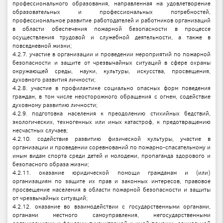
профессионального образования, направленная на удовлетворение
образовательных и профессиональных потребностей,
профессиональное развитие работодателей и работников организаций
в области обеспечения пожарной безопасности в процессе
осуществления трудовой и служебной деятельности, а также в
повседневной жизни;
4.2.7. участие в организации и проведении мероприятий по пожарной
безопасности и защите от чрезвычайных ситуаций в сфере охраны
окружающей среды, науки, культуры, искусства, просвещения,
духовного развития личности;
4.2.8. участие в профилактике социально опасных форм поведения
граждан, в том числе неосторожного обращения с огнем, содействие
духовному развитию личности;
4.2.9. подготовка населения к преодолению стихийных бедствий,
экологических, техногенных или иных катастроф, к предотвращению
несчастных случаев;
4.2.10. содействие развитию физической культуры, участие в
организации и проведении соревнований по пожарно-спасательному и
иным видам спорта среди детей и молодежи, пропаганда здорового и
безопасного образа жизни;
4.2.11. оказание юридической помощи гражданам и (или)
организациям по защите их прав и законных интересов, правовое
просвещение населения в области пожарной безопасности и защиты
от чрезвычайных ситуаций;
4.2.12. оказание во взаимодействии с государственными органами,
органами местного самоуправления, негосударственными