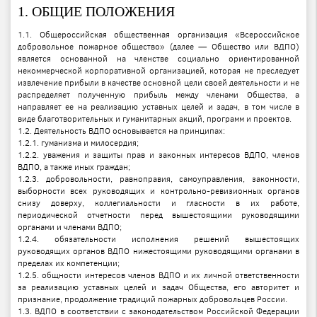
1. ОБЩИЕ ПОЛОЖЕНИЯ
1.1. Общероссийская общественная организация «Всероссийское
добровольное пожарное общество» (далее — Общество или ВДПО)
является основанной на членстве социально ориентированной
некоммерческой корпоративной организацией, которая не преследует
извлечение прибыли в качестве основной цели своей деятельности и не
распределяет полученную прибыль между членами Общества, а
направляет ее на реализацию уставных целей и задач, в том числе в
виде благотворительных и гуманитарных акций, программ и проектов.
1.2. Деятельность ВДПО основывается на принципах:
1.2.1. гуманизма и милосердия;
1.2.2. уважения и защиты прав и законных интересов ВДПО, членов
ВДПО, а также иных граждан;
1.2.3. добровольности, равноправия, самоуправления, законности,
выборности всех руководящих и контрольно-ревизионных органов
снизу доверху, коллегиальности и гласности в их работе,
периодической отчетности перед вышестоящими руководящими
органами и членами ВДПО;
1.2.4. обязательности исполнения решений вышестоящих
руководящих органов ВДПО нижестоящими руководящими органами в
пределах их компетенции;
1.2.5. общности интересов членов ВДПО и их личной ответственности
за реализацию уставных целей и задач Общества, его авторитет и
признание, продолжение традиций пожарных добровольцев России.
1.3. ВДПО в соответствии с законодательством Российской Федерации