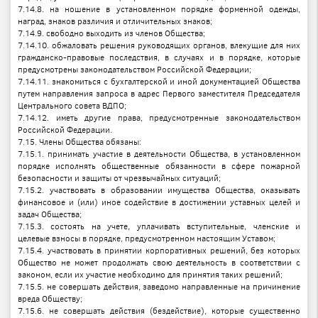
7.14.8. на ношение в установленном порядке форменной одежды,
наград, знаков различия и отличительных знаков;
7.14.9. свободно выходить из членов Общества;
7.14.10. обжаловать решения руководящих органов, влекущие для них
гражданско-правовые последствия, в случаях и в порядке, которые
предусмотрены законодательством Российской Федерации;
7.14.11. знакомиться с бухгалтерской и иной документацией Общества
путем направления запроса в адрес Первого заместителя Председателя
Центрального совета ВДПО;
7.14.12. иметь другие права, предусмотренные законодательством
Российской Федерации.
7.15. Члены Общества обязаны:
7.15.1. принимать участие в деятельности Общества, в установленном
порядке исполнять общественные обязанности в сфере пожарной
безопасности и защиты от чрезвычайных ситуаций;
7.15.2. участвовать в образовании имущества Общества, оказывать
финансовое и (или) иное содействие в достижении уставных целей и
задач Общества;
7.15.3. состоять на учете, уплачивать вступительные, членские и
целевые взносы в порядке, предусмотренном настоящим Уставом;
7.15.4. участвовать в принятии корпоративных решений, без которых
Общество не может продолжать свою деятельность в соответствии с
законом, если их участие необходимо для принятия таких решений;
7.15.5. не совершать действия, заведомо направленные на причинение
вреда Обществу;
7.15.6. не совершать действия (бездействие), которые существенно