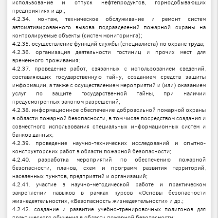
использование и отпуск нефтепродуктов, горнодобывающих
предприятиях и др.;
4.2.34. монтаж, техническое обслуживание и ремонт систем
автоматизированного вызова подразделений пожарной охраны на
контролируемые объекты (систем мониторинга);
4.2.35. осуществление функций службы (специалиста) по охране труда;
4.2.36. организация деятельности гостиниц и прочих мест для
временного проживания;
4.2.37. проведение работ, связанных с использованием сведений,
составляющих государственную тайну, созданием средств защиты
информации, а также с осуществлением мероприятий и (или) оказанием
услуг по защите государственной тайны, при наличии
предусмотренных законом разрешений;
4.2.38. информационное обеспечение добровольной пожарной охраны
в области пожарной безопасности, в том числе посредством создания и
совместного использования специальных информационных систем и
банков данных;
4.2.39. проведение научно-технических исследований и опытно-
конструкторских работ в области пожарной безопасности;
4.2.40. разработка мероприятий по обеспечению пожарной
безопасности, планов, схем и программ развития территорий,
населенных пунктов, предприятий и организаций;
4.2.41. участие в научно-методической работе и практическом
закреплении навыков в рамках курсов «Основы безопасности
жизнедеятельности», «Безопасность жизнедеятельности» и др.;
4.2.42. создание и развитие учебно-тренировочных полигонов для
практического обучения в области пожарной безопасности;