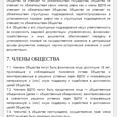
Общество не отвечает по обязательствам государства. Общество не
отвечает по обязательствам своих членов, равно как и члены ВДПО не
отвечают по обязательствам Общества. Общество не отвечает по
обязательствам структурных подразделений, зарегистрированных в
установленном порядке, равно как и структурные подразделения не
отвечают по обязательствам Общества.
6.4. Общество и его структурные подразделения несут ответственность
за сохранность кадровой документации, управленческих, финансово-
хозяйственных и иных документов, обеспечивают передачу в
установленном порядке на государственное хранение в центральные
архивы документов, имеющих научно-историческое значение, и иной
документации.
7. ЧЛЕНЫ ОБЩЕСТВА
7.1. Членами Общества могут быть физические лица, достигшие 18 лет,
признающие и соблюдающие положения Устава Общества и
заинтересованные в решении уставных задач ВДПО и оказывающие
материальную и (или) иную поддержку и содействие в достижении
целей Общества.
7.2. Членами ВДПО могут быть юридические лица — общественные
объединения (далее — общественные объединения), заинтересованные
в совместном решении уставных задач ВДПО и оказывающие
материальную и (или) иную поддержку и содействие в достижении
целей Общества.
7.3. Членство в обществе неотчуждаемо, осуществление прав члена
ВДПО не может быть передано другому лицу.