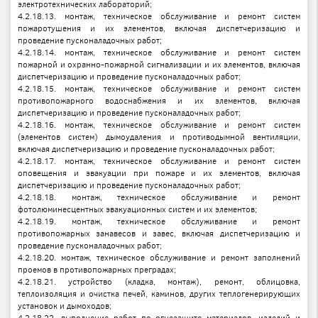
электротехнических лабораторий;
4.2.18.13. монтаж, техническое обслуживание и ремонт систем
пожаротушения и их элементов, включая диспетчеризацию и
проведение пусконаладочных работ;
4.2.18.14. монтаж, техническое обслуживание и ремонт систем
пожарной и охранно-пожарной сигнализации и их элементов, включая
диспетчеризацию и проведение пусконаладочных работ;
4.2.18.15. монтаж, техническое обслуживание и ремонт систем
противопожарного водоснабжения и их элементов, включая
диспетчеризацию и проведение пусконаладочных работ;
4.2.18.16. монтаж, техническое обслуживание и ремонт систем
(элементов систем) дымоудаления и противодымной вентиляции,
включая диспетчеризацию и проведение пусконаладочных работ;
4.2.18.17. монтаж, техническое обслуживание и ремонт систем
оповещения и эвакуации при пожаре и их элементов, включая
диспетчеризацию и проведение пусконаладочных работ;
4.2.18.18. монтаж, техническое обслуживание и ремонт
фотолюминесцентных эвакуационных систем и их элементов;
4.2.18.19. монтаж, техническое обслуживание и ремонт
противопожарных занавесов и завес, включая диспетчеризацию и
проведение пусконаладочных работ;
4.2.18.20. монтаж, техническое обслуживание и ремонт заполнений
проемов в противопожарных преградах;
4.2.18.21. устройство (кладка, монтаж), ремонт, облицовка,
теплоизоляция и очистка печей, каминов, других теплогенерирующих
установок и дымоходов;
4.2.18.22. выполнение работ по огнезащите материалов, изделий и