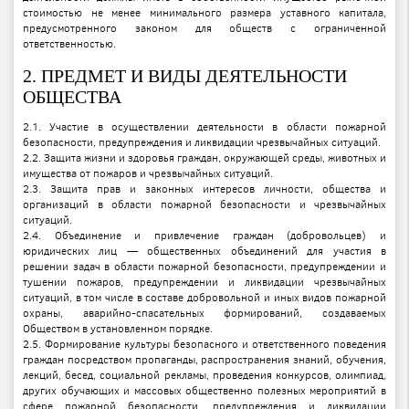
стоимостью не менее минимального размера уставного капитала,
предусмотренного законом для обществ с ограниченной
ответственностью.
2. ПРЕДМЕТ И ВИДЫ ДЕЯТЕЛЬНОСТИ
ОБЩЕСТВА
2.1. Участие в осуществлении деятельности в области пожарной
безопасности, предупреждения и ликвидации чрезвычайных ситуаций.
2.2. Защита жизни и здоровья граждан, окружающей среды, животных и
имущества от пожаров и чрезвычайных ситуаций.
2.3. Защита прав и законных интересов личности, общества и
организаций в области пожарной безопасности и чрезвычайных
ситуаций.
2.4. Объединение и привлечение граждан (добровольцев) и
юридических лиц — общественных объединений для участия в
решении задач в области пожарной безопасности, предупреждении и
тушении пожаров, предупреждении и ликвидации чрезвычайных
ситуаций, в том числе в составе добровольной и иных видов пожарной
охраны, аварийно-спасательных формирований, создаваемых
Обществом в установленном порядке.
2.5. Формирование культуры безопасного и ответственного поведения
граждан посредством пропаганды, распространения знаний, обучения,
лекций, бесед, социальной рекламы, проведения конкурсов, олимпиад,
других обучающих и массовых общественно полезных мероприятий в
сфере пожарной безопасности, предупреждения и ликвидации