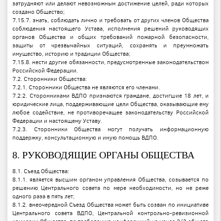
затрудняют или делают невозможным достижение целей, ради которых
создано Общество;
7.15.7. знать, соблюдать лично и требовать от других членов Общества
соблюдения настоящего Устава, исполнения решений руководящих
органов Общества и общих требований пожарной безопасности,
защиты от чрезвычайных ситуаций, сохранять и преумножать
имущество, историю и традиции Общества;
7.15.8. нести другие обязанности, предусмотренные законодательством
Российской Федерации.
7.2. Сторонники Общества:
7.2.1. Сторонники Общества не являются его членами.
7.2.2. Сторонниками ВДПО признаются граждане, достигшие 18 лет, и
юридические лица, поддерживающие цели Общества, оказывающие ему
любое содействие, не противоречащее законодательству Российской
Федерации и настоящему Уставу.
7.2.3. Сторонники Общества могут получать информационную
поддержку, консультационную и иную помощь ВДПО.
8. РУКОВОДЯЩИЕ ОРГАНЫ ОБЩЕСТВА
8.1. Съезд Общества:
8.1.1. является высшим органом управления Общества, созывается по
решению Центрального совета по мере необходимости, но не реже
одного раза в пять лет;
8.1.2. внеочередной Съезд Общества может быть созван по инициативе
Центрального совета ВДПО, Центральной контрольно-ревизионной