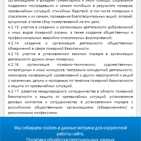
организациями и фондами гуманитарной и иной помощи, социальной
поддержки пострадавшим и семьям погибших в результате пожаров,
чрезвычайных ситуаций, стихийных бедствий, в том числе пожарным и
спасателям и их семьям, проведение благотворительных акций, лотерей,
аукционов, а также сбор пожертвований на эти цели;
4.2.13. участие в создании и организации деятельности добровольной
и иных видов пожарной охраны, а также создание общественных и
профессиональных аварийно-спасательных формирований;
4.2.14. создание и организация деятельности общественных
объединений в сфере пожарной безопасности;
4.2.15. участие в установленном законом порядке в организации
деятельности дружин юных пожарных;
4.2.16. организация пожарно-технических, художественных,
литературных и иных конкурсов, театрально-концертной деятельности,
семинаров, конференций, соревнований и других мероприятий и акций
с населением, детьми и молодежью по тематике пожарной безопасности
и защиты от чрезвычайных ситуаций;
4.2.17. развитие международного сотрудничества в области пожарной
безопасности и защиты от чрезвычайных ситуаций, установление
деловых контактов и сотрудничество в установленном порядке с
российскими общественными организациями (объединениями) и
религиозными конфессиями;
4.2.18. разработка, производство и реализация пожарно-технической
продукции и средств защиты от чрезвычайных ситуаций, выполнение
Мы собираем cookies и данные метрики для корректной
работ и оказание услуг в области пожарной, комплексной
работы сайта.
безопасности и защиты от чрезвычайных ситуаций, в том числе:
4.2.18.1. профилактика пожаров и охрана от пожаров организаций и
Политика обработки персональных данных