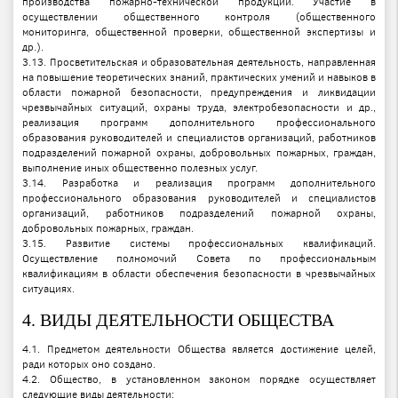
производства пожарно-технической продукции. Участие в
осуществлении общественного контроля (общественного
мониторинга, общественной проверки, общественной экспертизы и
др.).
3.13. Просветительская и образовательная деятельность, направленная
на повышение теоретических знаний, практических умений и навыков в
области пожарной безопасности, предупреждения и ликвидации
чрезвычайных ситуаций, охраны труда, электробезопасности и др.,
реализация программ дополнительного профессионального
образования руководителей и специалистов организаций, работников
подразделений пожарной охраны, добровольных пожарных, граждан,
выполнение иных общественно полезных услуг.
3.14. Разработка и реализация программ дополнительного
профессионального образования руководителей и специалистов
организаций, работников подразделений пожарной охраны,
добровольных пожарных, граждан.
3.15. Развитие системы профессиональных квалификаций.
Осуществление полномочий Совета по профессиональным
квалификациям в области обеспечения безопасности в чрезвычайных
ситуациях.
4. ВИДЫ ДЕЯТЕЛЬНОСТИ ОБЩЕСТВА
4.1. Предметом деятельности Общества является достижение целей,
ради которых оно создано.
4.2. Общество, в установленном законом порядке осуществляет
следующие виды деятельности: