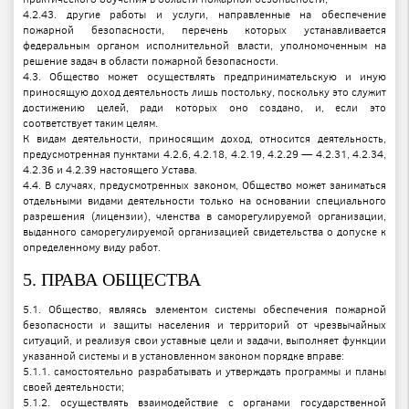
4.2.43. другие работы и услуги, направленные на обеспечение
пожарной безопасности, перечень которых устанавливается
федеральным органом исполнительной власти, уполномоченным на
решение задач в области пожарной безопасности.
4.3. Общество может осуществлять предпринимательскую и иную
приносящую доход деятельность лишь постольку, поскольку это служит
достижению целей, ради которых оно создано, и, если это
соответствует таким целям.
К видам деятельности, приносящим доход, относится деятельность,
предусмотренная пунктами 4.2.6, 4.2.18, 4.2.19, 4.2.29 — 4.2.31, 4.2.34,
4.2.36 и 4.2.39 настоящего Устава.
4.4. В случаях, предусмотренных законом, Общество может заниматься
отдельными видами деятельности только на основании специального
разрешения (лицензии), членства в саморегулируемой организации,
выданного саморегулируемой организацией свидетельства о допуске к
определенному виду работ.
5. ПРАВА ОБЩЕСТВА
5.1. Общество, являясь элементом системы обеспечения пожарной
безопасности и защиты населения и территорий от чрезвычайных
ситуаций, и реализуя свои уставные цели и задачи, выполняет функции
указанной системы и в установленном законом порядке вправе:
5.1.1. самостоятельно разрабатывать и утверждать программы и планы
своей деятельности;
5.1.2. осуществлять взаимодействие с органами государственной