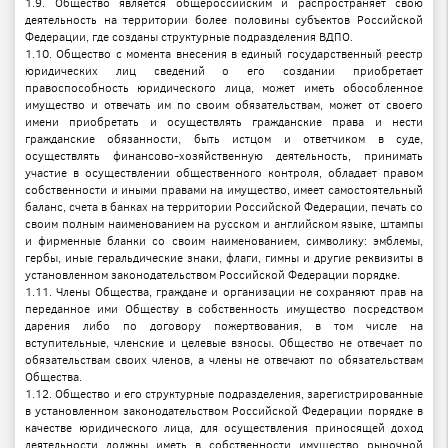
1.9. Общество является общероссийским и распространяет свою
деятельность на территории более половины субъектов Российской
Федерации, где созданы структурные подразделения ВДПО.
1.10. Общество с момента внесения в единый государственный реестр
юридических лиц сведений о его создании приобретает
правоспособность юридического лица, может иметь обособленное
имущество и отвечать им по своим обязательствам, может от своего
имени приобретать и осуществлять гражданские права и нести
гражданские обязанности, быть истцом и ответчиком в суде,
осуществлять финансово-хозяйственную деятельность, принимать
участие в осуществлении общественного контроля, обладает правом
собственности и иными правами на имущество, имеет самостоятельный
баланс, счета в банках на территории Российской Федерации, печать со
своим полным наименованием на русском и английском языке, штампы
и фирменные бланки со своим наименованием, символику: эмблемы,
гербы, иные геральдические знаки, флаги, гимны и другие реквизиты в
установленном законодательством Российской Федерации порядке.
1.11. Члены Общества, граждане и организации не сохраняют прав на
переданное ими Обществу в собственность имущество посредством
дарения либо по договору пожертвования, в том числе на
вступительные, членские и целевые взносы. Общество не отвечает по
обязательствам своих членов, а члены не отвечают по обязательствам
Общества.
1.12. Общество и его структурные подразделения, зарегистрированные
в установленном законодательством Российской Федерации порядке в
качестве юридического лица, для осуществления приносящей доход
деятельности должны иметь в собственности имущество рыночной