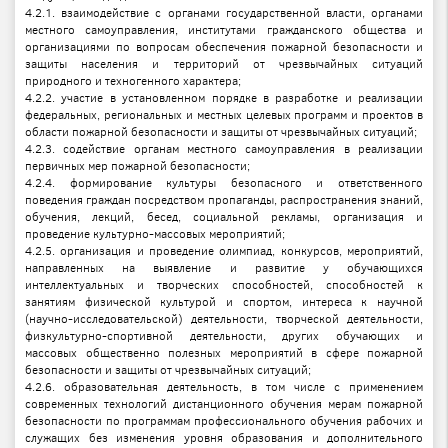
4.2.1. взаимодействие с органами государственной власти, органами
местного самоуправления, институтами гражданского общества и
организациями по вопросам обеспечения пожарной безопасности и
защиты населения и территорий от чрезвычайных ситуаций
природного и техногенного характера;
4.2.2. участие в установленном порядке в разработке и реализации
федеральных, региональных и местных целевых программ и проектов в
области пожарной безопасности и защиты от чрезвычайных ситуаций;
4.2.3. содействие органам местного самоуправления в реализации
первичных мер пожарной безопасности;
4.2.4. формирование культуры безопасного и ответственного
поведения граждан посредством пропаганды, распространения знаний,
обучения, лекций, бесед, социальной рекламы, организация и
проведение культурно-массовых мероприятий;
4.2.5. организация и проведение олимпиад, конкурсов, мероприятий,
направленных на выявление и развитие у обучающихся
интеллектуальных и творческих способностей, способностей к
занятиям физической культурой и спортом, интереса к научной
(научно-исследовательской) деятельности, творческой деятельности,
физкультурно-спортивной деятельности, других обучающих и
массовых общественно полезных мероприятий в сфере пожарной
безопасности и защиты от чрезвычайных ситуаций;
4.2.6. образовательная деятельность, в том числе с применением
современных технологий дистанционного обучения мерам пожарной
безопасности по программам профессионального обучения рабочих и
служащих без изменения уровня образования и дополнительного