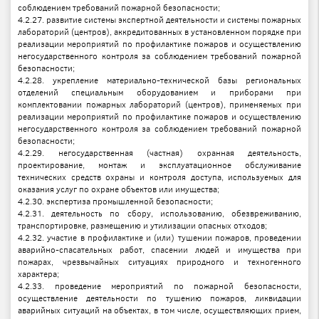
соблюдением требований пожарной безопасности;
4.2.27. развитие системы экспертной деятельности и системы пожарных
лабораторий (центров), аккредитованных в установленном порядке при
реализации мероприятий по профилактике пожаров и осуществлению
негосударственного контроля за соблюдением требований пожарной
безопасности;
4.2.28. укрепление материально-технической базы региональных
отделений специальным оборудованием и приборами при
комплектовании пожарных лабораторий (центров), применяемых при
реализации мероприятий по профилактике пожаров и осуществлению
негосударственного контроля за соблюдением требований пожарной
безопасности;
4.2.29. негосударственная (частная) охранная деятельность,
проектирование, монтаж и эксплуатационное обслуживание
технических средств охраны и контроля доступа, используемых для
оказания услуг по охране объектов или имущества;
4.2.30. экспертиза промышленной безопасности;
4.2.31. деятельность по сбору, использованию, обезвреживанию,
транспортировке, размещению и утилизации опасных отходов;
4.2.32. участие в профилактике и (или) тушении пожаров, проведении
аварийно-спасательных работ, спасении людей и имущества при
пожарах, чрезвычайных ситуациях природного и техногенного
характера;
4.2.33. проведение мероприятий по пожарной безопасности,
осуществление деятельности по тушению пожаров, ликвидации
аварийных ситуаций на объектах, в том числе, осуществляющих прием,