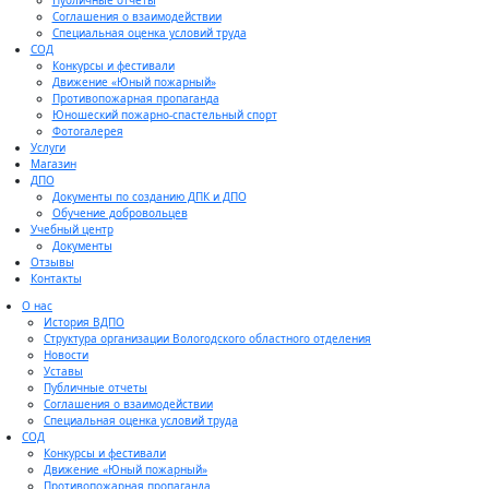
Публичные отчеты
Соглашения о взаимодействии
Специальная оценка условий труда
СОД
Конкурсы и фестивали
Движение «Юный пожарный»
Противопожарная пропаганда
Юношеский пожарно-спастельный спорт
Фотогалерея
Услуги
Магазин
ДПО
Документы по созданию ДПК и ДПО
Обучение добровольцев
Учебный центр
Документы
Отзывы
Контакты
О нас
История ВДПО
Структура организации Вологодского областного отделения
Новости
Уставы
Публичные отчеты
Соглашения о взаимодействии
Специальная оценка условий труда
СОД
Конкурсы и фестивали
Движение «Юный пожарный»
Противопожарная пропаганда