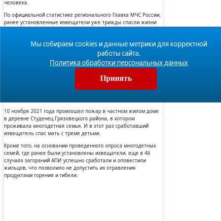
человека.
По официальной статистике регионального Главка МЧС России,
ранее установленные извещатели уже трижды спасли жизни
людей.
24 апреля 2019 года произошел пожар жилого дома в деревне
Мы собираем cookies и данные метрики для корректной
Старое Квасово Устюженского района, благодаря
работы сайта.
сработавшему датчику хозяин дома смог самостоятельно
Политика обработки персональных данных
покинуть горящее здание без ущерба своему здоровью.
29 мая 2019 года в деревне Теряево Кирилловского района в
Принять
жилом доме произошел пожар, благодаря сработавшему
датчику мать и двое её малолетних детей смогли вовремя
эвакуироваться.
10 ноября 2021 года произошел пожар в частном жилом доме
в деревне Студенец Грязовецкого района, в котором
проживала многодетная семья. И в этот раз сработавший
извещатель спас мать с тремя детьми.
Кроме того, на основании проведенного опроса многодетных
семей, где ранее были установлены извещатели, еще в 46
случаях загораний АПИ успешно сработали и оповестили
жильцов, что позволило не допустить их отравления
продуктами горения и гибели.