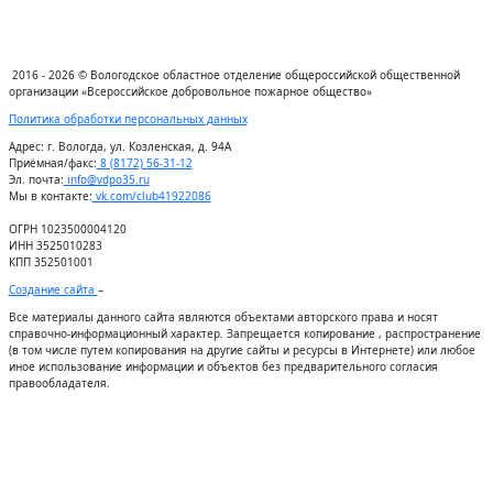
2016 - 2026 © Вологодское областное отделение общероссийской общественной
организации «Всероссийское добровольное пожарное общество»
Политика обработки персональных данных
Адрес:
г. Вологда, ул. Козленская, д. 94А
Приёмная/факс:
8 (8172) 56-31-12
Эл. почта:
info@vdpo35.ru
Мы в контакте:
vk.com/club41922086
ОГРН 1023500004120
ИНН 3525010283
КПП 352501001
Создание сайта
–
Все материалы данного сайта являются объектами авторского права и носят
справочно-информационный характер. Запрещается копирование , распространение
(в том числе путем копирования на другие сайты и ресурсы в Интернете) или любое
иное использование информации и объектов без предварительного согласия
правообладателя.