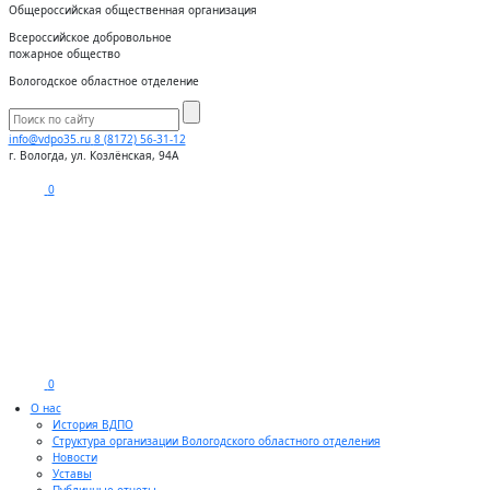
Общероссийская общественная организация
Всероссийское добровольное
пожарное общество
Вологодское областное отделение
info@vdpo35.ru
8 (8172) 56-31-12
г. Вологда, ул. Козлёнская, 94А
0
0
О нас
История ВДПО
Структура организации Вологодского областного отделения
Новости
Уставы