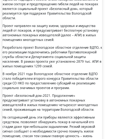
жилом секторе и предотвращению гибели людей на пожарах
является социальный проект «Безопасный дом», который
реализуется при поддержке Правительства Вологодской
области.
Проект направлен на защиту жизни, здоровья и имущества
людей от пожаров, и предусматривает бесплатную установку
автономных пожарных извещателей (далее – АПИ) в жилых
помещениях многодетных семей.
Разработало проект Вологодское областное отделение ВДПО, к
его реализации подключились работники Противопожарной
службы области и Департамента социальной защиты
населения. В рамках проекта уже установлено 2879 тыс. АПИ в
жилых помещениях 1299 семей.
В ноябре 2021 года Вологодское областное отделение ВДПО
стало победителем второго конкурса Правительства области
среди СО НКО по предоставлению субсидий на реализацию
социально значимых проектов и программ.
Проект «Безопасный дом–2021. Продолжение»
предусматривает установку в автономных пожарных
извещателей в жилых помещениях четырехсот многодетных
семей, проживающих на территории Вологодской области.
На сегодняшний день эти приборы являются эффективным
средством, позволяют обнаружить пожар в начальной его
стадии даже при небольшом задымлении. Резкий звуковой
сигнал сообщает о необходимости срочно покинуть жилое
помещение, спасая тем самым главную ценность – жизнь