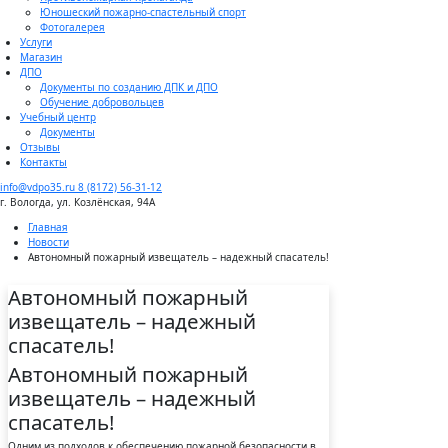
Юношеский пожарно-спастельный спорт
Фотогалерея
Услуги
Магазин
ДПО
Документы по созданию ДПК и ДПО
Обучение добровольцев
Учебный центр
Документы
Отзывы
Контакты
info@vdpo35.ru
8 (8172) 56-31-12
г. Вологда, ул. Козлёнская, 94А
Главная
Новости
Автономный пожарный извещатель – надежный спасатель!
Автономный пожарный
извещатель – надежный
спасатель!
Автономный пожарный
извещатель – надежный
спасатель!
Одним из подходов к обеспечению пожарной безопасности в