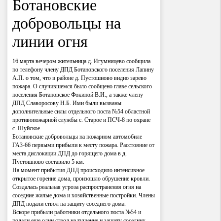
Ботановские
добровольцы на
линии огня
16 марта вечером жительница д. Игумницево сообщила
по телефону члену ДПД Ботановского поселения Лапину
А.П. о том, что в районе д. Пустошново видно зарево
пожара. О случившемся было сообщено главе сельского
поселения Ботановское Фокиной В.И., а также члену
ДПД Славоросову Н.Б. Ими были вызваны
дополнительные силы отдельного поста №54 областной
противопожарной службы с. Старое и ПСЧ-8 по охране
с. Шуйское.
Ботановские добровольцы на пожарном автомобиле
ГАЗ-66 первыми прибыли к месту пожара. Расстояние от
места дислокации ДПД до горящего дома в д.
Пустошново составило 5 км.
На момент прибытия ДПД происходило интенсивное
открытое горение дома, произошло обрушение кровли.
Создалась реальная угроза распространения огня на
соседние жилые дома и хозяйственные постройки. Члены
ДПД подали ствол на защиту соседнего дома.
Вскоре прибыли работники отдельного поста №54 и
подали еще один ствол на тушение и защиту соседних