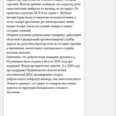
строений. Жители деревни сообщили, что владелец дома
самостоятельно выбрался из жилища, не пострадал. По
прибытии отделения ПСЧ-8 по охране с. Шуйское
автоцистерны были установлены на водоисточники, к
месту пожара проложены две магистральные линии,
подано четыре ствола на тушение пожара и защиту
соседних строений.
Общими усилиями добровольных пожарных, работников
областной и федеральной противопожарной службы
удалось не допустить перехода огня на соседние строения
и причинения значительного материального ущерба
местным жителям.
Напомним, что добровольная пожарная дружина в д.
Игумницево была создана в августе 2018 года при
поддержке Фонда президентских грантов. А в 2020 году
при поддержке Правительства области на базе
поселенческой ДПД запланировано создать
добровольную пожарную команду, как самостоятельную
«боевую единицу», по защите от пожаров населенных
пунктов на территории Ботановского сельского
поселения.