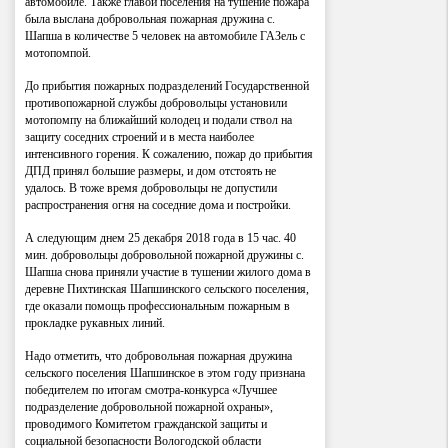
автомобиле. Также главой поселения на тушение пожара
была выслана добровольная пожарная дружина с.
Шапша в количестве 5 человек на автомобиле ГАЗель с
мотопомпой.
До прибытия пожарных подразделений Государственной
противопожарной службы добровольцы установили
мотопомпу на ближайший колодец и подали ствол на
защиту соседних строений и в места наиболее
интенсивного горения. К сожалению, пожар до прибытия
ДПД принял большие размеры, и дом отстоять не
удалось. В тоже время добровольцы не допустили
распространения огня на соседние дома и постройки.
А следующим днем 25 декабря 2018 года в 15 час. 40
мин. добровольцы добровольной пожарной дружины с.
Шапша снова приняли участие в тушении жилого дома в
деревне Пихтинская Шапшинского сельского поселения,
где оказали помощь профессиональным пожарным в
прокладке рукавных линий.
Надо отметить, что добровольная пожарная дружина
сельского поселения Шапшинское в этом году признана
победителем по итогам смотра-конкурса «Лучшее
подразделение добровольной пожарной охраны»,
проводимого Комитетом гражданской защиты и
социальной безопасности Вологодской области