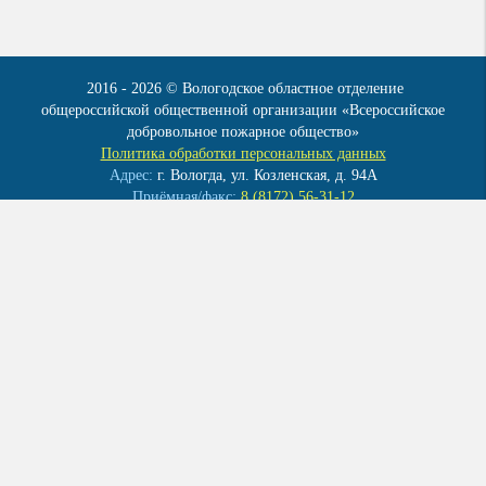
2016 - 2026 © Вологодское областное отделение
общероссийской общественной организации «Всероссийское
добровольное пожарное общество»
Политика обработки персональных данных
Адрес:
г. Вологда, ул. Козленская, д. 94А
Приёмная/факс:
8 (8172) 56-31-12
Эл. почта:
info@vdpo35.ru
Мы в контакте:
vk.com/club41922086
ОГРН 1023500004120
ИНН 3525010283
КПП 352501001
Создание сайта
–
Все материалы данного сайта являются объектами авторского права
и носят справочно-информационный характер. Запрещается
копирование , распространение (в том числе путем копирования на
другие сайты и ресурсы в Интернете) или любое иное
использование информации и объектов без предварительного