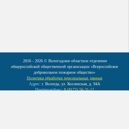
2016 - 2026 © Вологодское областное отделение
общероссийской общественной организации «Всероссийское
добровольное пожарное общество»
Политика обработки персональных данных
Адрес:
г. Вологда, ул. Козленская, д. 94А
Приёмная/факс:
8 (8172) 56-31-12
Эл. почта:
info@vdpo35.ru
Мы в контакте:
vk.com/club41922086
ОГРН 1023500004120
ИНН 3525010283
КПП 352501001