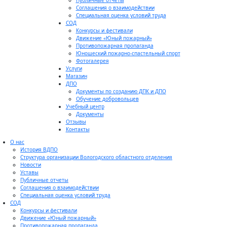
Публичные отчеты
Соглашения о взаимодействии
Специальная оценка условий труда
СОД
Конкурсы и фестивали
Движение «Юный пожарный»
Противопожарная пропаганда
Юношеский пожарно-спастельный спорт
Фотогалерея
Услуги
Магазин
ДПО
Документы по созданию ДПК и ДПО
Обучение добровольцев
Учебный центр
Документы
Отзывы
Контакты
О нас
История ВДПО
Структура организации Вологодского областного отделения
Новости
Уставы
Публичные отчеты
Соглашения о взаимодействии
Специальная оценка условий труда
СОД
Конкурсы и фестивали
Движение «Юный пожарный»
Противопожарная пропаганда