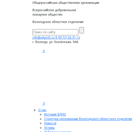
Общероссийская общественная организация
Всероссийское добровольное
пожарное общество
Вологодское областное отделение
info@vdpo35.ru
8 (8172) 56-31-12
г. Вологда, ул. Козлёнская, 94А
0
0
О нас
История ВДПО
Структура организации Вологодского областного отделени
Новости
Уставы