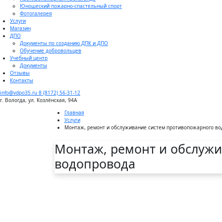
Юношеский пожарно-спастельный спорт
Фотогалерея
Услуги
Магазин
ДПО
Документы по созданию ДПК и ДПО
Обучение добровольцев
Учебный центр
Документы
Отзывы
Контакты
info@vdpo35.ru
8 (8172) 56-31-12
г. Вологда, ул. Козлёнская, 94А
Главная
Услуги
Монтаж, ремонт и обслуживание систем противопожарного в
Монтаж, ремонт и обслуж
водопровода