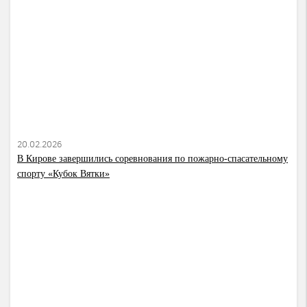
20.02.2026
В Кирове завершились соревнования по пожарно-спасательному
спорту «Кубок Вятки»