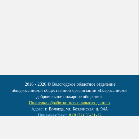
2016 - 2026 © Вологодское областное отделение
общероссийской общественной организации «Всероссийское
добровольное пожарное общество»
Политика обработки персональных данных
Адрес:
г. Вологда, ул. Козленская, д. 94А
Приёмная/факс:
8 (8172) 56-31-12
Эл. почта:
info@vdpo35.ru
Мы в контакте:
vk.com/club41922086