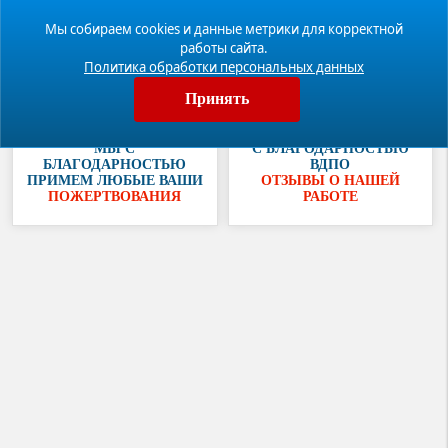
Видео
Мы собираем cookies и данные метрики для корректной
работы сайта.
Политика обработки персональных данных
Публикации
Принять
МЫ С
С БЛАГОДАРНОСТЬЮ
БЛАГОДАРНОСТЬЮ
ВДПО
ПРИМЕМ ЛЮБЫЕ ВАШИ
ОТЗЫВЫ О НАШЕЙ
ПОЖЕРТВОВАНИЯ
РАБОТЕ