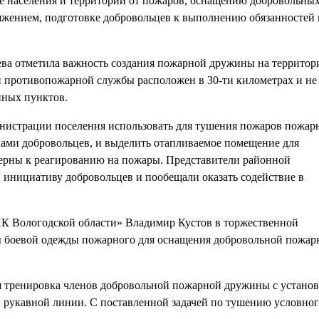
е населения и территорий от пожаров, оснащению добровольны
жением, подготовке добровольцев к выполнению обязанностей 
ева отметила важность создания пожарной дружины на территор
й противопожарной службы расположен в 30-ти километрах и не
нных пунктов.
инистрации поселения использовать для тушения пожаров пожа
лами добровольцев, и выделить отапливаемое помещение для
терны к реагированию на пожары. Представители районной
инициативу добровольцев и пообещали оказать содействие в
К Вологодской области» Владимир Кустов в торжественной
ты боевой одежды пожарного для оснащения добровольной пожар
я тренировка членов добровольной пожарной дружины с устано
 рукавной линии. С поставленной задачей по тушению условно