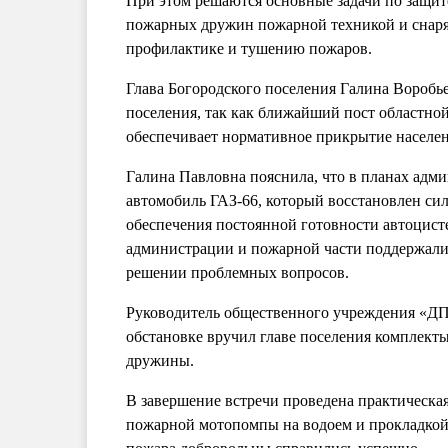
При этом решаются основные задачи по защит
пожарных дружин пожарной техникой и снаря
профилактике и тушению пожаров.
Глава Богородского поселения Галина Воробь
поселения, так как ближайший пост областно
обеспечивает нормативное прикрытие населе
Галина Павловна пояснила, что в планах адм
автомобиль ГАЗ-66, который восстановлен си
обеспечения постоянной готовности автоцис
администрации и пожарной части поддержали 
решении проблемных вопросов.
Руководитель общественного учреждения «ДП
обстановке вручил главе поселения комплек
дружины.
В завершение встречи проведена практическа
пожарной мотопомпы на водоем и прокладкой