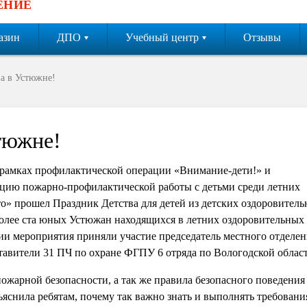
ЕНИЕ
азин
ДПО
Учебный центр
Отзывы
а в Устюжне!
тюжне!
 рамках профилактической операции «Внимание-дети!» и
зацию пожарно-профилак
тической работы с детьми среди летних
о» прошел Праздник Детства для детей из детских оздоровител
 более ста юных Устюжан находящихся в летних оздоровительных
ии мероприятия приняли участие председатель местного отделен
авители 31 ПЧ по охране ФГПУ 6 отряда по Вологодской област
ожарной безопасности, а так же правила безопасного поведения
ъяснила ребятам, почему так важно знать и выполнять требовани