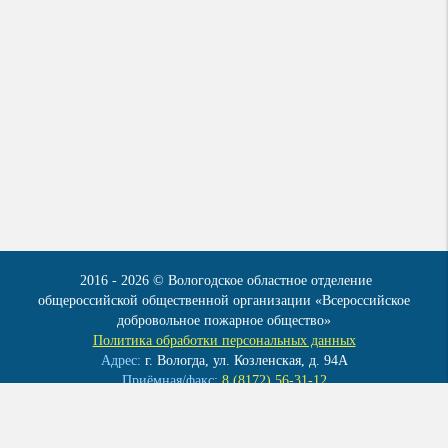
2016 - 2026 © Вологодское областное отделение
общероссийской общественной организации «Всероссийское
добровольное пожарное общество»
Политика обработки персональных данных
Адрес:
г. Вологда, ул. Козленская, д. 94А
Приёмная/факс:
8 (8172) 56-31-12
Эл. почта:
info@vdpo35.ru
Мы в контакте:
vk.com/club41922086