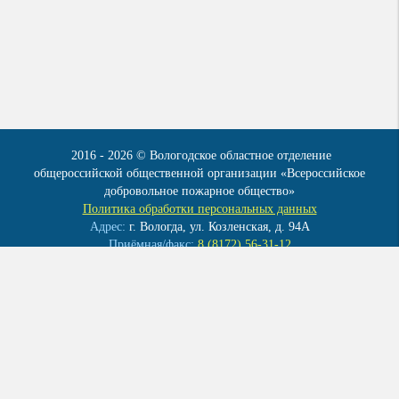
2016 - 2026 © Вологодское областное отделение
общероссийской общественной организации «Всероссийское
добровольное пожарное общество»
Политика обработки персональных данных
Адрес:
г. Вологда, ул. Козленская, д. 94А
Приёмная/факс:
8 (8172) 56-31-12
Эл. почта:
info@vdpo35.ru
Мы в контакте:
vk.com/club41922086
ОГРН 1023500004120
ИНН 3525010283
КПП 352501001
Создание сайта
–