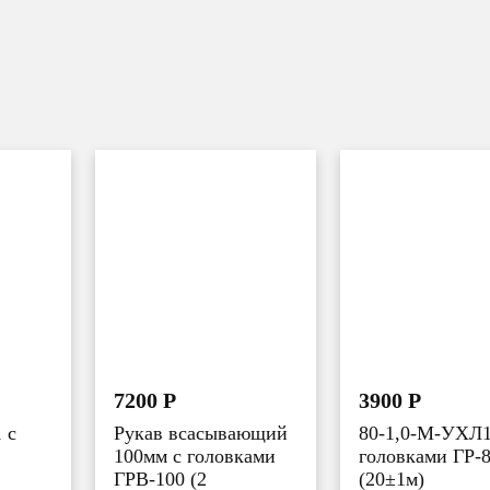
7200
Р
3900
Р
 с
Рукав всасывающий
80-1,0-М-УХЛ1
100мм с головками
головками ГР-
ГРВ-100 (2
(20±1м)