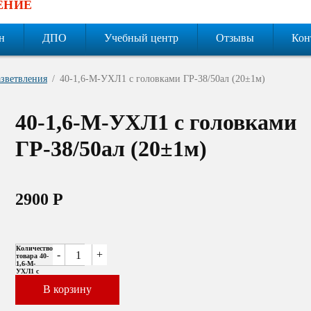
ЕНИЕ
н
ДПО
Учебный центр
Отзывы
Кон
азветвления
40-1,6-М-УХЛ1 с головками ГР-38/50ал (20±1м)
40-1,6-М-УХЛ1 с головками
ГР-38/50ал (20±1м)
2900
Р
Количество
-
+
товара 40-
1,6-М-
УХЛ1 с
головками
ГР-38/50ал
В корзину
(20±1м)