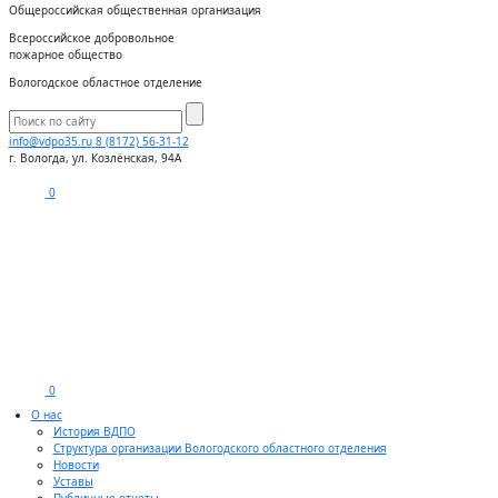
Общероссийская общественная организация
Всероссийское добровольное
пожарное общество
Вологодское областное отделение
info@vdpo35.ru
8 (8172) 56-31-12
г. Вологда, ул. Козлёнская, 94А
0
0
О нас
История ВДПО
Структура организации Вологодского областного отделения
Новости
Уставы