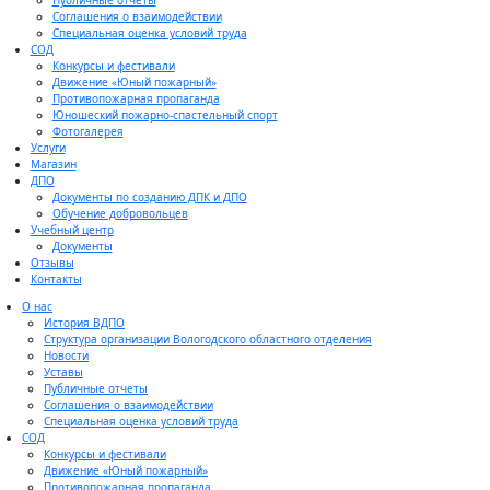
Публичные отчеты
Соглашения о взаимодействии
Специальная оценка условий труда
СОД
Конкурсы и фестивали
Движение «Юный пожарный»
Противопожарная пропаганда
Юношеский пожарно-спастельный спорт
Фотогалерея
Услуги
Магазин
ДПО
Документы по созданию ДПК и ДПО
Обучение добровольцев
Учебный центр
Документы
Отзывы
Контакты
О нас
История ВДПО
Структура организации Вологодского областного отделения
Новости
Уставы
Публичные отчеты
Соглашения о взаимодействии
Специальная оценка условий труда
СОД
Конкурсы и фестивали
Движение «Юный пожарный»
Противопожарная пропаганда