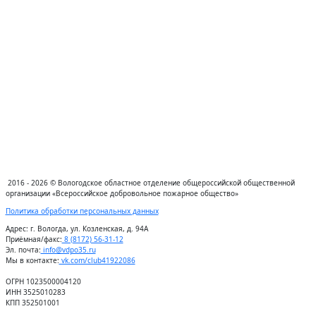
2016 - 2026 © Вологодское областное отделение общероссийской общественной
организации «Всероссийское добровольное пожарное общество»
Политика обработки персональных данных
Адрес:
г. Вологда, ул. Козленская, д. 94А
Приёмная/факс:
8 (8172) 56-31-12
Эл. почта:
info@vdpo35.ru
Мы в контакте:
vk.com/club41922086
ОГРН 1023500004120
ИНН 3525010283
КПП 352501001