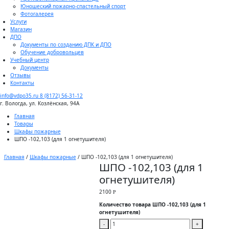
Юношеский пожарно-спастельный спорт
Фотогалерея
Услуги
Магазин
ДПО
Документы по созданию ДПК и ДПО
Обучение добровольцев
Учебный центр
Документы
Отзывы
Контакты
info@vdpo35.ru
8 (8172) 56-31-12
г. Вологда, ул. Козлёнская, 94А
Главная
Товары
Шкафы пожарные
ШПО -102,103 (для 1 огнетушителя)
Главная
/
Шкафы пожарные
/ ШПО -102,103 (для 1 огнетушителя)
ШПО -102,103 (для 1
огнетушителя)
2100
Р
Количество товара ШПО -102,103 (для 1
огнетушителя)
-
+