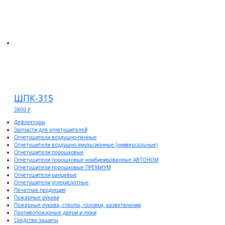
ШПК-315
3800
Р
Дефлекторы
Запчасти для огнетушителей
Огнетушители воздушно-пенные
Огнетушители воздушно-эмульсионные (универсальные)
Огнетушители порошковые
Огнетушители порошковые комбинированные АВТОНОМ
Огнетушители порошковые ПРЕМИУМ
Огнетушители ранцевые
Огнетушители углекислотные
Печатная продукция
Пожарные рукава
Пожарные рукава, стволы, головки, разветвления
Противопожарные двери и люки
Средства защиты