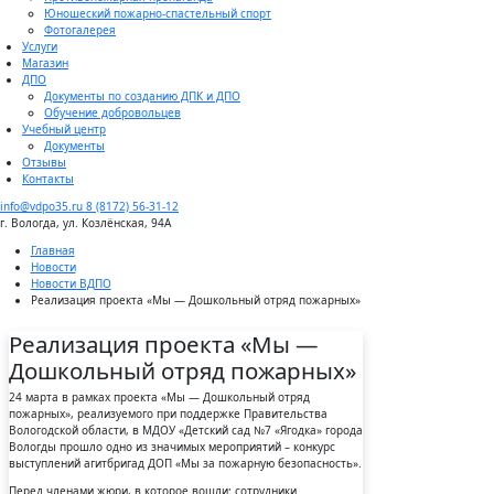
Юношеский пожарно-спастельный спорт
Фотогалерея
Услуги
Магазин
ДПО
Документы по созданию ДПК и ДПО
Обучение добровольцев
Учебный центр
Документы
Отзывы
Контакты
info@vdpo35.ru
8 (8172) 56-31-12
г. Вологда, ул. Козлёнская, 94А
Главная
Новости
Новости ВДПО
Реализация проекта «Мы — Дошкольный отряд пожарных»
Реализация проекта «Мы —
Дошкольный отряд пожарных»
24 марта в рамках проекта «Мы — Дошкольный отряд
пожарных», реализуемого при поддержке Правительства
Вологодской области, в МДОУ «Детский сад №7 «Ягодка» города
Вологды прошло одно из значимых мероприятий – конкурс
выступлений агитбригад ДОП «Мы за пожарную безопасность».
Перед членами жюри, в которое вошли: сотрудники