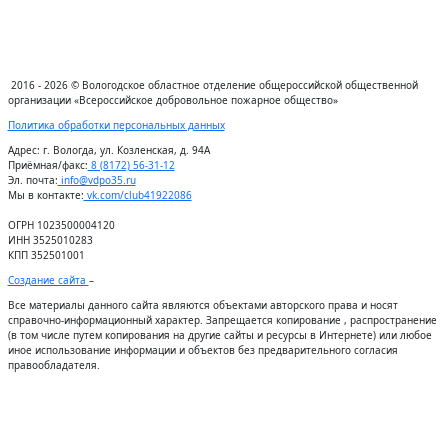
2016 - 2026 © Вологодское областное отделение общероссийской общественной
организации «Всероссийское добровольное пожарное общество»
Политика обработки персональных данных
Адрес:
г. Вологда, ул. Козленская, д. 94А
Приёмная/факс:
8 (8172) 56-31-12
Эл. почта:
info@vdpo35.ru
Мы в контакте:
vk.com/club41922086
ОГРН 1023500004120
ИНН 3525010283
КПП 352501001
Создание сайта
–
Все материалы данного сайта являются объектами авторского права и носят
справочно-информационный характер. Запрещается копирование , распространение
(в том числе путем копирования на другие сайты и ресурсы в Интернете) или любое
иное использование информации и объектов без предварительного согласия
правообладателя.