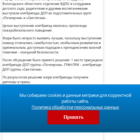
Вологодского областного отделения ВДПО и сотрудники
детского сада; родителями и другими воспитанниками
выступали агитбригады ДОП из подготовительных групп
«Почемучки» и «Светлячки».
Целью выступления агитбригад являлась пропаганда
пожаробезопасного поведения.
Жюри было непросто выявить лучших, поскольку выступления
команд отличались самобытностью, необычным реквизитом и
оригинальным, доступным подходом к преподнесению важной
тематики – пожарной безопасности.
После обсуждения было принято решение: 1 место присуждено
агитбригаде ДОП группы «Почемучки», ГРАН-ПРИ – агитбригаде
ДОП группы «Светлячки».
По результатам решения жюри агитбригады получили
дипломы и призы.
В заключении конкурса главный подарок детям сделали их
родители, показав сказку «Пожарный теремок». Команда
Мы собираем cookies и данные метрики для корректной
проекта благодарит родительское сообщество
работы сайта.
подготовительных групп за активность и поддержку
Политика обработки персональных данных
реализации данного направления.
Вместе мы сможем больше!
Принять