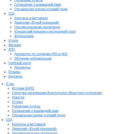
Публичные отчеты
Соглашения о взаимодействии
Специальная оценка условий труда
СОД
Конкурсы и фестивали
Движение «Юный пожарный»
Противопожарная пропаганда
Юношеский пожарно-спастельный спорт
Фотогалерея
Услуги
Магазин
ДПО
Документы по созданию ДПК и ДПО
Обучение добровольцев
Учебный центр
Документы
Отзывы
Контакты
О нас
История ВДПО
Структура организации Вологодского областного отделения
Новости
Уставы
Публичные отчеты
Соглашения о взаимодействии
Специальная оценка условий труда
СОД
Конкурсы и фестивали
Движение «Юный пожарный»
Противопожарная пропаганда