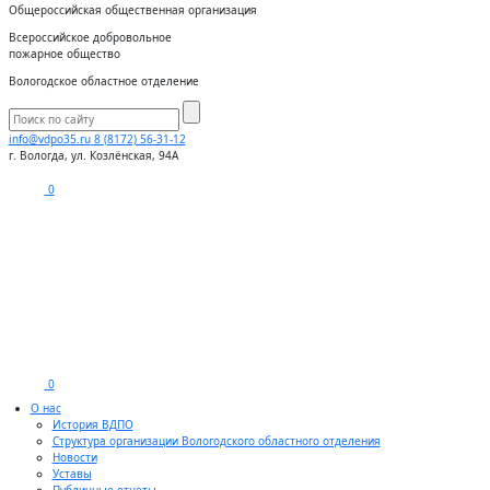
Общероссийская общественная организация
Всероссийское добровольное
пожарное общество
Вологодское областное отделение
info@vdpo35.ru
8 (8172) 56-31-12
г. Вологда, ул. Козлёнская, 94А
0
0
О нас
История ВДПО
Структура организации Вологодского областного отделения
Новости
Уставы