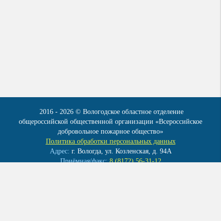
2016 - 2026 © Вологодское областное отделение
общероссийской общественной организации «Всероссийское
добровольное пожарное общество»
Политика обработки персональных данных
Адрес:
г. Вологда, ул. Козленская, д. 94А
Приёмная/факс:
8 (8172) 56-31-12
Эл. почта:
info@vdpo35.ru
Мы в контакте:
vk.com/club41922086
ОГРН 1023500004120
ИНН 3525010283
КПП 352501001