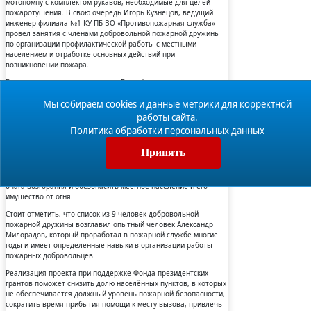
мотопомпу с комплектом рукавов, необходимые для целей
пожаротушения. В свою очередь Игорь Кузнецов, ведущий
инженер филиала №1 КУ ПБ ВО «Противопожарная служба»
провел занятия с членами добровольной пожарной дружины
по организации профилактической работы с местными
населением и отработке основных действий при
возникновении пожара.
В мероприятии приняли участие Вера Фокина, глава поселения
Ботановское и Сергей Злобин, заместитель председателя КЧС и
ПБ района. Представители местных властей и администрации
Мы собираем cookies и данные метрики для корректной
подчеркнули важность создания пожарной дружины на
работы сайта.
территории района и ее новым техническим вооружением. Это
Политика обработки персональных данных
особенно актуально в приближающийся весенний сезон, когда
возникают стихийные крупные пожары от пала сухой травы,
Принять
которые могут угрожать и населенным пунктам. Теперь
местная добровольная пожарная дружина сможет оперативно
реагировать, принимать первичные меры по локализации
очага возгорания и обезопасить местное население и его
имущество от огня.
Стоит отметить, что список из 9 человек добровольной
пожарной дружины возглавил опытный человек Александр
Милорадов, который проработал в пожарной службе многие
годы и имеет определенные навыки в организации работы
пожарных добровольцев.
Реализация проекта при поддержке Фонда президентских
грантов поможет снизить долю населённых пунктов, в которых
не обеспечивается должный уровень пожарной безопасности,
сократить время прибытия помощи к месту вызова, привлечь