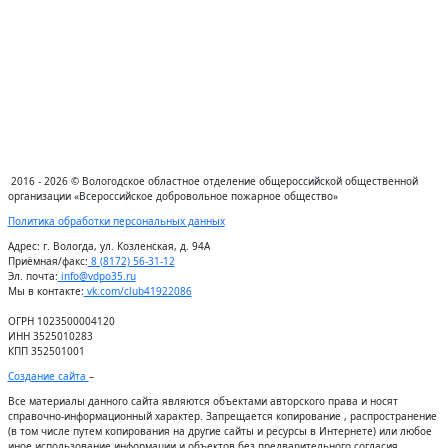
2016 - 2026 © Вологодское областное отделение общероссийской общественной
организации «Всероссийское добровольное пожарное общество»
Политика обработки персональных данных
Адрес:
г. Вологда, ул. Козленская, д. 94А
Приёмная/факс:
8 (8172) 56-31-12
Эл. почта:
info@vdpo35.ru
Мы в контакте:
vk.com/club41922086
ОГРН 1023500004120
ИНН 3525010283
КПП 352501001
Создание сайта
–
Все материалы данного сайта являются объектами авторского права и носят
справочно-информационный характер. Запрещается копирование , распространение
(в том числе путем копирования на другие сайты и ресурсы в Интернете) или любое
иное использование информации и объектов без предварительного согласия