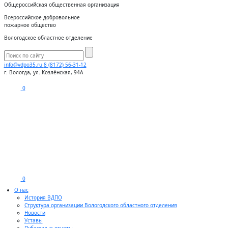
Общероссийская общественная организация
Всероссийское добровольное
пожарное общество
Вологодское областное отделение
info@vdpo35.ru
8 (8172) 56-31-12
г. Вологда, ул. Козлёнская, 94А
0
0
О нас
История ВДПО
Структура организации Вологодского областного отделения
Новости
Уставы