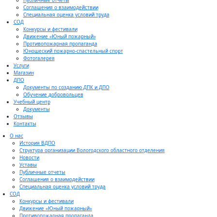
Публичные отчеты
Соглашения о взаимодействии
Специальная оценка условий труда
СОД
Конкурсы и фестивали
Движение «Юный пожарный»
Противопожарная пропаганда
Юношеский пожарно-спастельный спорт
Фотогалерея
Услуги
Магазин
ДПО
Документы по созданию ДПК и ДПО
Обучение добровольцев
Учебный центр
Документы
Отзывы
Контакты
О нас
История ВДПО
Структура организации Вологодского областного отделения
Новости
Уставы
Публичные отчеты
Соглашения о взаимодействии
Специальная оценка условий труда
СОД
Конкурсы и фестивали
Движение «Юный пожарный»
Противопожарная пропаганда