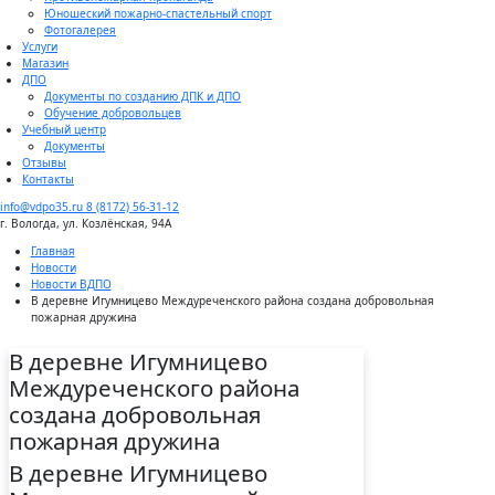
Юношеский пожарно-спастельный спорт
Фотогалерея
Услуги
Магазин
ДПО
Документы по созданию ДПК и ДПО
Обучение добровольцев
Учебный центр
Документы
Отзывы
Контакты
info@vdpo35.ru
8 (8172) 56-31-12
г. Вологда, ул. Козлёнская, 94А
Главная
Новости
Новости ВДПО
В деревне Игумницево Междуреченского района создана добровольная
пожарная дружина
В деревне Игумницево
Междуреченского района
создана добровольная
пожарная дружина
В деревне Игумницево