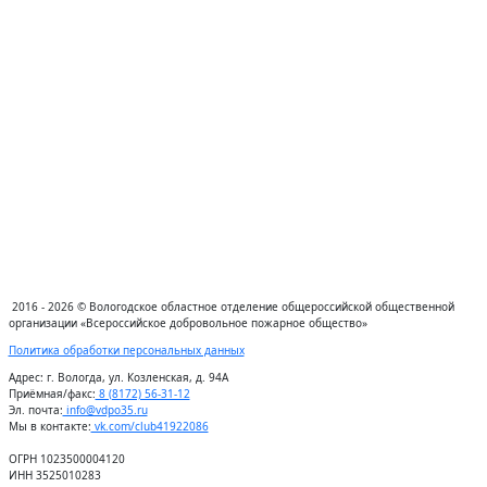
2016 - 2026 © Вологодское областное отделение общероссийской общественной
организации «Всероссийское добровольное пожарное общество»
Политика обработки персональных данных
Адрес:
г. Вологда, ул. Козленская, д. 94А
Приёмная/факс:
8 (8172) 56-31-12
Эл. почта:
info@vdpo35.ru
Мы в контакте:
vk.com/club41922086
ОГРН 1023500004120
ИНН 3525010283