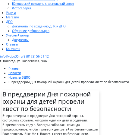
Юношеский пожарно-спастельный спорт
Фотогалерея
Услуги
Магазин
ДПО
Документы по созданию ДПК и ДПО
Обучение добровольцев
Учебный центр
Документы
Отзывы
Контакты
info@vdpo35.ru
8 (8172) 56-31-12
г. Вологда, ул. Козлёнская, 94А
Главная
Новости
Новости ВДПО
В преддверии Дня пожарной охраны для детей провели квест по безопасности
В преддверии Дня пожарной
охраны для детей провели
квест по безопасности
Вчера вечером, в преддверии Дня пожарной охраны,
состоялось событие, которого ждали и дети и родители.
В Кремлевском саду г. Вологды собралась команда
профессионалов, чтобы провести для детей из Беговелошколы
Роллершколы Bike Me г. Вологды квест по безопасности.