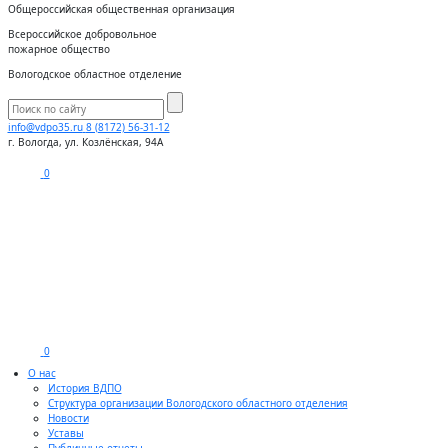
Общероссийская общественная организация
Всероссийское добровольное
пожарное общество
Вологодское областное отделение
info@vdpo35.ru
8 (8172) 56-31-12
г. Вологда, ул. Козлёнская, 94А
0
0
О нас
История ВДПО
Структура организации Вологодского областного отделения
Новости
Уставы