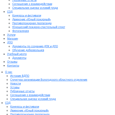
Публичные отчеты
Соглашения о взаимодействии
Специальная оценка условий труда
СОД
Конкурсы и фестивали
Движение «Юный пожарный»
Противопожарная пропаганда
Юношеский пожарно-спастельный спорт
Фотогалерея
Услуги
Магазин
ДПО
Документы по созданию ДПК и ДПО
Обучение добровольцев
Учебный центр
Документы
Отзывы
Контакты
О нас
История ВДПО
Структура организации Вологодского областного отделения
Новости
Уставы
Публичные отчеты
Соглашения о взаимодействии
Специальная оценка условий труда
СОД
Конкурсы и фестивали
Движение «Юный пожарный»
Противопожарная пропаганда