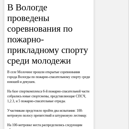
В Вологде
проведены
соревнования по
пожарно-
прикладному спорту
среди молодежи
В селе Молочное прошли открытые соревнования
города Вологды по пожарно-спасательному спорту среди
юношей и девушек.
На базе спорткомплекса 6-й пожарно-спасательной части
собрались юные спортсмены, представляющие СПСЧ,
1,2.3, и 5 пожарно-спасательные отряды.
Участникам предстояло пройти два испытания: 100-
метровую полосу препятствий и штурмовую лестницу.
На 100-метровке места распределились следующим