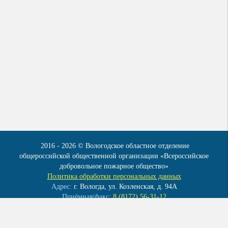
2016 - 2026 © Вологодское областное отделение
общероссийской общественной организации «Всероссийское
добровольное пожарное общество»
Политика обработки персональных данных
Адрес:
г. Вологда, ул. Козленская, д. 94А
Приёмная/факс:
8 (8172) 56-31-12
Эл. почта:
info@vdpo35.ru
Мы в контакте:
vk.com/club41922086