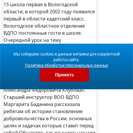
15 школа первая в Вологодской
области, в которой 2002 году появился
первый в области кадетский класс.
Вологодское областное отделение
ВДПО постоянные гости в школе.
Очередной урок на тему
«Всероссийское добровольное
пожарное общество. Цели. Задачи.
Мы собираем cookies и данные метрики для корректной
работы сайта.
Деятельность» прошёл в 5 кадетском
Политика обработки персональных данных
классе «Средней
Принять
общеобразовательной школы № 15
имени дважды Героя Советского Союза
Александра Федоровича Клубова».
Старший инструктор ВОО ВДПО
Маргарита Баданина рассказала
ребятам об истории становления
добровольчества в России, основных
целях и задачах которые ставит перед
собой Общество, так же кадеты узнали